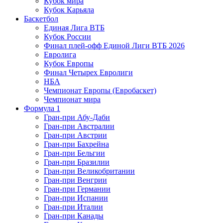
Кубок мира
Кубок Карьяла
Баскетбол
Единая Лига ВТБ
Кубок России
Финал плей-офф Единой Лиги ВТБ 2026
Евролига
Кубок Европы
Финал Четырех Евролиги
НБА
Чемпионат Европы (Евробаскет)
Чемпионат мира
Формула 1
Гран-при Абу-Даби
Гран-при Австралии
Гран-при Австрии
Гран-при Бахрейна
Гран-при Бельгии
Гран-при Бразилии
Гран-при Великобритании
Гран-при Венгрии
Гран-при Германии
Гран-при Испании
Гран-при Италии
Гран-при Канады