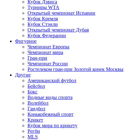
Кубок Дэвиса
Турниры WTA
Открытый чемпионат Испании
Кубок Кремля
Кубок Стэнли
Открытый чемпионат Дубая
Кубок Федерации
Фигурное
Чемпионат Европы
Чемпионат мира
Гран-при
Чемпионат России
Ростелеком гран-при Золотой конек Москвы
Другие
Американский футбол
Бейсбол
Бокс
Водные виды спорта
Волейбол
Гандбол
Конькобежный спорт
Крикет
Кубок мира по крикету
Регби
MLS