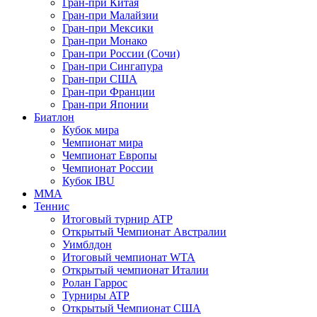
Гран-при Китая
Гран-при Малайзии
Гран-при Мексики
Гран-при Монако
Гран-при России (Сочи)
Гран-при Сингапура
Гран-при США
Гран-при Франции
Гран-при Японии
Биатлон
Кубок мира
Чемпионат мира
Чемпионат Европы
Чемпионат России
Кубок IBU
MMA
Теннис
Итоговый турнир ATP
Открытый Чемпионат Австралии
Уимблдон
Итоговый чемпионат WTA
Открытый чемпионат Италии
Ролан Гаррос
Турниры ATP
Открытый Чемпионат США