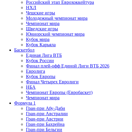
Российский этап Еврохоккейтура
НХЛ
Чешские игры
Молодежный чемпионат мира
Чемпионат мира
Шведские игры
Юниорский чемпионат мира
Кубок мира
Кубок Карьяла
Баскетбол
Единая Лига ВТБ
Кубок России
Финал плей-офф Единой Лиги ВТБ 2026
Евролига
Кубок Европы
Финал Четырех Евролиги
НБА
Чемпионат Европы (Евробаскет)
Чемпионат мира
Формула 1
Гран-при Абу-Даби
Гран-при Австралии
Гран-при Австрии
Гран-при Бахрейна
Гран-при Бельгии