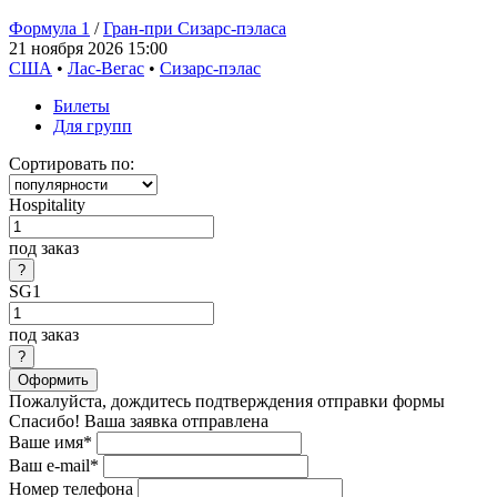
Формула 1
/
Гран-при Сизарс-пэласа
21 ноября 2026 15:00
США
•
Лас-Вегас
•
Сизарс-пэлас
Билеты
Для групп
Сортировать по:
Hospitality
под заказ
SG1
под заказ
Оформить
Пожалуйста, дождитесь подтверждения отправки формы
Спасибо! Ваша заявка отправлена
Ваше имя*
Ваш e-mail*
Номер телефона