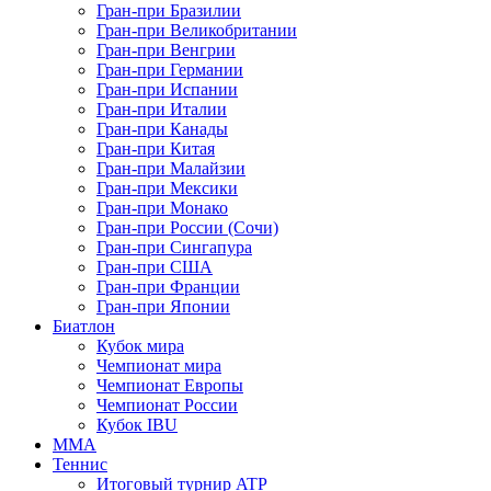
Гран-при Бразилии
Гран-при Великобритании
Гран-при Венгрии
Гран-при Германии
Гран-при Испании
Гран-при Италии
Гран-при Канады
Гран-при Китая
Гран-при Малайзии
Гран-при Мексики
Гран-при Монако
Гран-при России (Сочи)
Гран-при Сингапура
Гран-при США
Гран-при Франции
Гран-при Японии
Биатлон
Кубок мира
Чемпионат мира
Чемпионат Европы
Чемпионат России
Кубок IBU
MMA
Теннис
Итоговый турнир ATP