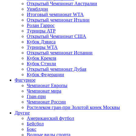
Открытый Чемпионат Австралии
Уимблдон
Итоговый чемпионат WTA
Открытый чемпионат Италии
Ролан Гаррос
Турниры ATP
Открытый Чемпионат США
Кубок Дэвиса
Турниры WTA
Открытый чемпионат Испании
Кубок Кремля
Кубок Стэнли
Открытый чемпионат Дубая
Кубок Федерации
Фигурное
Чемпионат Европы
Чемпионат мира
Гран-при
Чемпионат России
Ростелеком гран-при Золотой конек Москвы
Другие
Американский футбол
Бейсбол
Бокс
Водные виды спорта