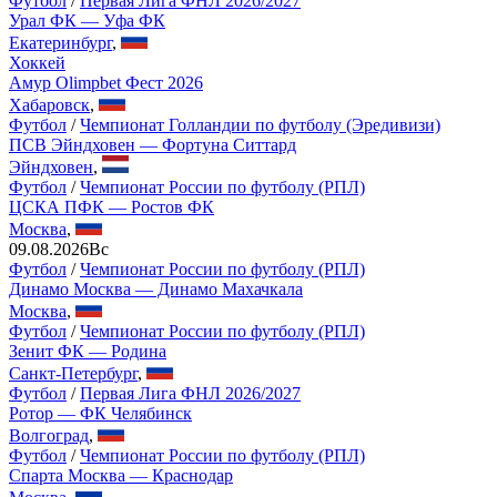
Футбол
/
Первая Лига ФНЛ 2026/2027
Урал ФК — Уфа ФК
Екатеринбург
,
Хоккей
Амур Olimpbet Фест 2026
Хабаровск
,
Футбол
/
Чемпионат Голландии по футболу (Эредивизи)
ПСВ Эйндховен — Фортуна Ситтард
Эйндховен
,
Футбол
/
Чемпионат России по футболу (РПЛ)
ЦСКА ПФК — Ростов ФК
Москва
,
09.08.2026
Вс
Футбол
/
Чемпионат России по футболу (РПЛ)
Динамо Москва — Динамо Махачкала
Москва
,
Футбол
/
Чемпионат России по футболу (РПЛ)
Зенит ФК — Родина
Санкт-Петербург
,
Футбол
/
Первая Лига ФНЛ 2026/2027
Ротор — ФК Челябинск
Волгоград
,
Футбол
/
Чемпионат России по футболу (РПЛ)
Спарта Москва — Краснодар
Москва
,