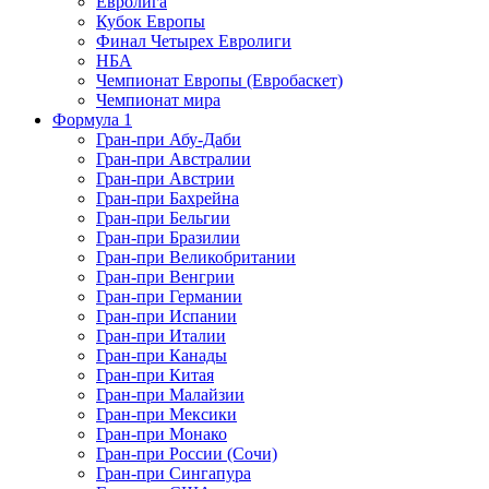
Евролига
Кубок Европы
Финал Четырех Евролиги
НБА
Чемпионат Европы (Евробаскет)
Чемпионат мира
Формула 1
Гран-при Абу-Даби
Гран-при Австралии
Гран-при Австрии
Гран-при Бахрейна
Гран-при Бельгии
Гран-при Бразилии
Гран-при Великобритании
Гран-при Венгрии
Гран-при Германии
Гран-при Испании
Гран-при Италии
Гран-при Канады
Гран-при Китая
Гран-при Малайзии
Гран-при Мексики
Гран-при Монако
Гран-при России (Сочи)
Гран-при Сингапура