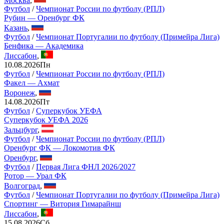
Футбол
/
Чемпионат России по футболу (РПЛ)
Рубин — Оренбург ФК
Казань
,
Футбол
/
Чемпионат Португалии по футболу (Примейра Лига)
Бенфика — Академика
Лиссабон
,
10.08.2026
Пн
Футбол
/
Чемпионат России по футболу (РПЛ)
Факел — Ахмат
Воронеж
,
14.08.2026
Пт
Футбол
/
Суперкубок УЕФА
Суперкубок УЕФА 2026
Зальцбург
,
Футбол
/
Чемпионат России по футболу (РПЛ)
Оренбург ФК — Локомотив ФК
Оренбург
,
Футбол
/
Первая Лига ФНЛ 2026/2027
Ротор — Урал ФК
Волгоград
,
Футбол
/
Чемпионат Португалии по футболу (Примейра Лига)
Спортинг — Витория Гимарайнш
Лиссабон
,
15.08.2026
Сб