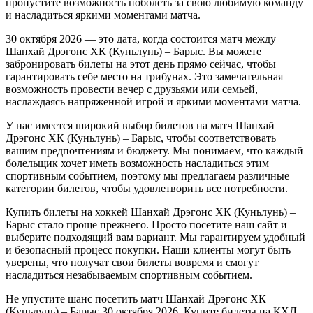
пропустите возможность поболеть за свою любимую команду
и насладиться яркими моментами матча.
30 октября 2026 — это дата, когда состоится матч между
Шанхай Дрэгонс ХК (Куньлунь) – Барыс. Вы можете
забронировать билеты на этот день прямо сейчас, чтобы
гарантировать себе место на трибунах. Это замечательная
возможность провести вечер с друзьями или семьей,
наслаждаясь напряженной игрой и яркими моментами матча.
У нас имеется широкий выбор билетов на матч Шанхай
Дрэгонс ХК (Куньлунь) – Барыс, чтобы соответствовать
вашим предпочтениям и бюджету. Мы понимаем, что каждый
болельщик хочет иметь возможность насладиться этим
спортивным событием, поэтому мы предлагаем различные
категории билетов, чтобы удовлетворить все потребности.
Купить билеты на хоккей Шанхай Дрэгонс ХК (Куньлунь) –
Барыс стало проще прежнего. Просто посетите наш сайт и
выберите подходящий вам вариант. Мы гарантируем удобный
и безопасный процесс покупки. Наши клиенты могут быть
уверены, что получат свои билеты вовремя и смогут
насладиться незабываемым спортивным событием.
Не упустите шанс посетить матч Шанхай Дрэгонс ХК
(Куньлунь) – Барыс 30 октября 2026. Купите билеты на КХЛ