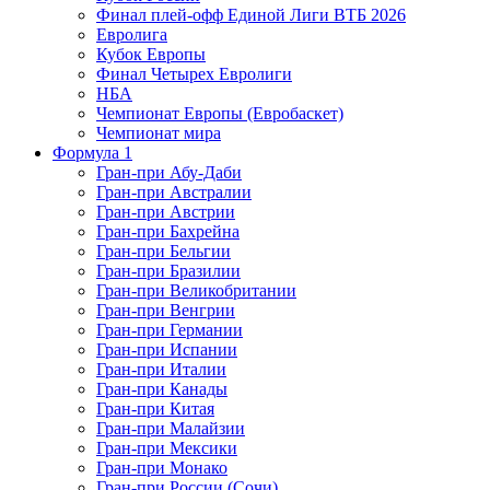
Финал плей-офф Единой Лиги ВТБ 2026
Евролига
Кубок Европы
Финал Четырех Евролиги
НБА
Чемпионат Европы (Евробаскет)
Чемпионат мира
Формула 1
Гран-при Абу-Даби
Гран-при Австралии
Гран-при Австрии
Гран-при Бахрейна
Гран-при Бельгии
Гран-при Бразилии
Гран-при Великобритании
Гран-при Венгрии
Гран-при Германии
Гран-при Испании
Гран-при Италии
Гран-при Канады
Гран-при Китая
Гран-при Малайзии
Гран-при Мексики
Гран-при Монако
Гран-при России (Сочи)