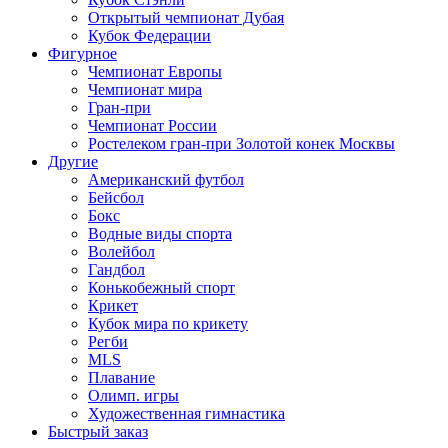
Открытый чемпионат Дубая
Кубок Федерации
Фигурное
Чемпионат Европы
Чемпионат мира
Гран-при
Чемпионат России
Ростелеком гран-при Золотой конек Москвы
Другие
Американский футбол
Бейсбол
Бокс
Водные виды спорта
Волейбол
Гандбол
Конькобежный спорт
Крикет
Кубок мира по крикету
Регби
MLS
Плавание
Олимп. игры
Художественная гимнастика
Быстрый заказ