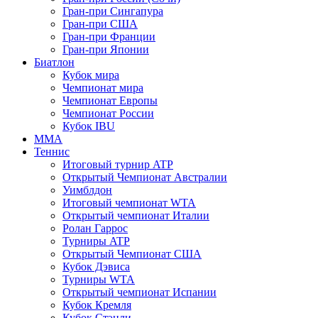
Гран-при Сингапура
Гран-при США
Гран-при Франции
Гран-при Японии
Биатлон
Кубок мира
Чемпионат мира
Чемпионат Европы
Чемпионат России
Кубок IBU
MMA
Теннис
Итоговый турнир ATP
Открытый Чемпионат Австралии
Уимблдон
Итоговый чемпионат WTA
Открытый чемпионат Италии
Ролан Гаррос
Турниры ATP
Открытый Чемпионат США
Кубок Дэвиса
Турниры WTA
Открытый чемпионат Испании
Кубок Кремля
Кубок Стэнли