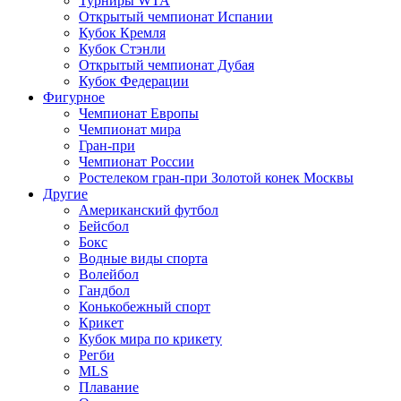
Турниры WTA
Открытый чемпионат Испании
Кубок Кремля
Кубок Стэнли
Открытый чемпионат Дубая
Кубок Федерации
Фигурное
Чемпионат Европы
Чемпионат мира
Гран-при
Чемпионат России
Ростелеком гран-при Золотой конек Москвы
Другие
Американский футбол
Бейсбол
Бокс
Водные виды спорта
Волейбол
Гандбол
Конькобежный спорт
Крикет
Кубок мира по крикету
Регби
MLS
Плавание