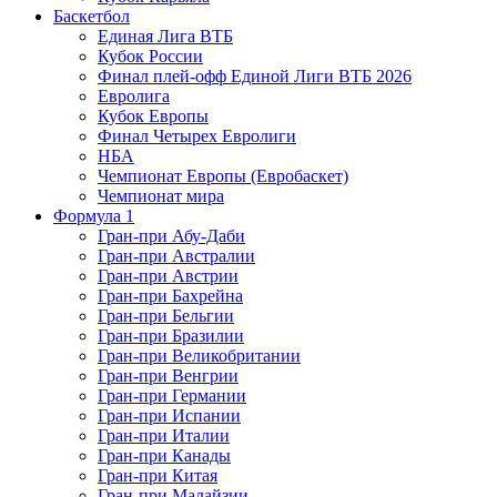
Баскетбол
Единая Лига ВТБ
Кубок России
Финал плей-офф Единой Лиги ВТБ 2026
Евролига
Кубок Европы
Финал Четырех Евролиги
НБА
Чемпионат Европы (Евробаскет)
Чемпионат мира
Формула 1
Гран-при Абу-Даби
Гран-при Австралии
Гран-при Австрии
Гран-при Бахрейна
Гран-при Бельгии
Гран-при Бразилии
Гран-при Великобритании
Гран-при Венгрии
Гран-при Германии
Гран-при Испании
Гран-при Италии
Гран-при Канады
Гран-при Китая
Гран-при Малайзии