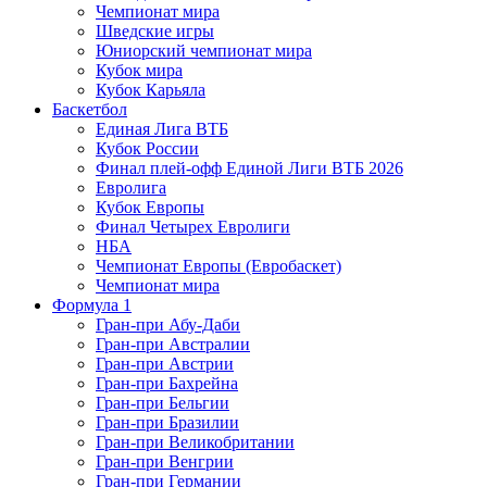
Чемпионат мира
Шведские игры
Юниорский чемпионат мира
Кубок мира
Кубок Карьяла
Баскетбол
Единая Лига ВТБ
Кубок России
Финал плей-офф Единой Лиги ВТБ 2026
Евролига
Кубок Европы
Финал Четырех Евролиги
НБА
Чемпионат Европы (Евробаскет)
Чемпионат мира
Формула 1
Гран-при Абу-Даби
Гран-при Австралии
Гран-при Австрии
Гран-при Бахрейна
Гран-при Бельгии
Гран-при Бразилии
Гран-при Великобритании
Гран-при Венгрии
Гран-при Германии