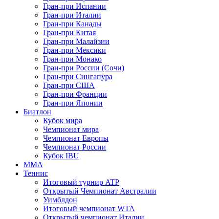
Гран-при Испании
Гран-при Италии
Гран-при Канады
Гран-при Китая
Гран-при Малайзии
Гран-при Мексики
Гран-при Монако
Гран-при России (Сочи)
Гран-при Сингапура
Гран-при США
Гран-при Франции
Гран-при Японии
Биатлон
Кубок мира
Чемпионат мира
Чемпионат Европы
Чемпионат России
Кубок IBU
MMA
Теннис
Итоговый турнир ATP
Открытый Чемпионат Австралии
Уимблдон
Итоговый чемпионат WTA
Открытый чемпионат Италии