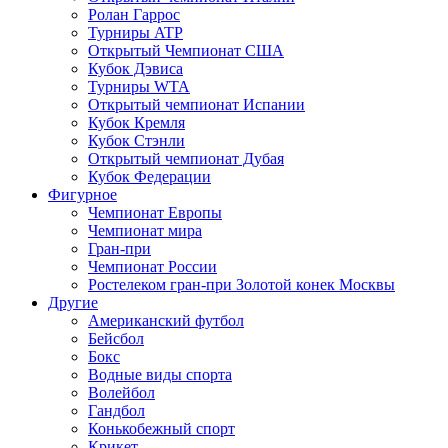
Ролан Гаррос
Турниры ATP
Открытый Чемпионат США
Кубок Дэвиса
Турниры WTA
Открытый чемпионат Испании
Кубок Кремля
Кубок Стэнли
Открытый чемпионат Дубая
Кубок Федерации
Фигурное
Чемпионат Европы
Чемпионат мира
Гран-при
Чемпионат России
Ростелеком гран-при Золотой конек Москвы
Другие
Американский футбол
Бейсбол
Бокс
Водные виды спорта
Волейбол
Гандбол
Конькобежный спорт
Крикет