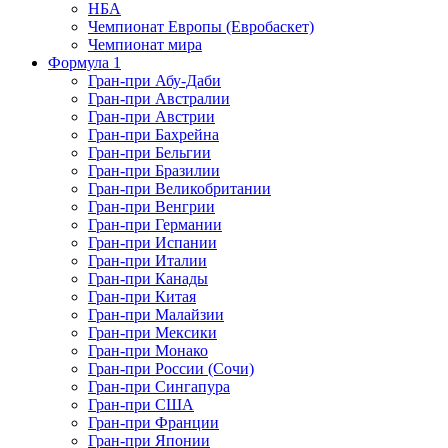
НБА
Чемпионат Европы (Евробаскет)
Чемпионат мира
Формула 1
Гран-при Абу-Даби
Гран-при Австралии
Гран-при Австрии
Гран-при Бахрейна
Гран-при Бельгии
Гран-при Бразилии
Гран-при Великобритании
Гран-при Венгрии
Гран-при Германии
Гран-при Испании
Гран-при Италии
Гран-при Канады
Гран-при Китая
Гран-при Малайзии
Гран-при Мексики
Гран-при Монако
Гран-при России (Сочи)
Гран-при Сингапура
Гран-при США
Гран-при Франции
Гран-при Японии