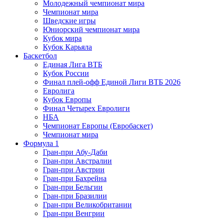
Молодежный чемпионат мира
Чемпионат мира
Шведские игры
Юниорский чемпионат мира
Кубок мира
Кубок Карьяла
Баскетбол
Единая Лига ВТБ
Кубок России
Финал плей-офф Единой Лиги ВТБ 2026
Евролига
Кубок Европы
Финал Четырех Евролиги
НБА
Чемпионат Европы (Евробаскет)
Чемпионат мира
Формула 1
Гран-при Абу-Даби
Гран-при Австралии
Гран-при Австрии
Гран-при Бахрейна
Гран-при Бельгии
Гран-при Бразилии
Гран-при Великобритании
Гран-при Венгрии