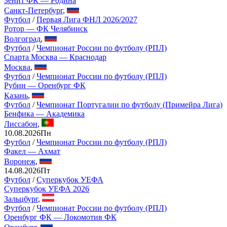
Зенит ФК — Родина
Санкт-Петербург
,
Футбол
/
Первая Лига ФНЛ 2026/2027
Ротор — ФК Челябинск
Волгоград
,
Футбол
/
Чемпионат России по футболу (РПЛ)
Спарта Москва — Краснодар
Москва
,
Футбол
/
Чемпионат России по футболу (РПЛ)
Рубин — Оренбург ФК
Казань
,
Футбол
/
Чемпионат Португалии по футболу (Примейра Лига)
Бенфика — Академика
Лиссабон
,
10.08.2026
Пн
Футбол
/
Чемпионат России по футболу (РПЛ)
Факел — Ахмат
Воронеж
,
14.08.2026
Пт
Футбол
/
Суперкубок УЕФА
Суперкубок УЕФА 2026
Зальцбург
,
Футбол
/
Чемпионат России по футболу (РПЛ)
Оренбург ФК — Локомотив ФК
Оренбург
,