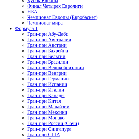
Кубок Европы
Финал Четырех Евролиги
НБА
Чемпионат Европы (Евробаскет)
Чемпионат мира
Формула 1
Гран-при Абу-Даби
Гран-при Австралии
Гран-при Австрии
Гран-при Бахрейна
Гран-при Бельгии
Гран-при Бразилии
Гран-при Великобритании
Гран-при Венгрии
Гран-при Германии
Гран-при Испании
Гран-при Италии
Гран-при Канады
Гран-при Китая
Гран-при Малайзии
Гран-при Мексики
Гран-при Монако
Гран-при России (Сочи)
Гран-при Сингапура
Гран-при США