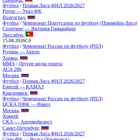
Футбол
/
Первая Лига ФНЛ 2026/2027
Ротор — Урал ФК
Волгоград
,
Футбол
/
Чемпионат Португалии по футболу (Примейра Лига)
Спортинг — Витория Гимарайнш
Лиссабон
,
15.08.2026
Сб
Футбол
/
Чемпионат России по футболу (РПЛ)
Родина — Акрон
Химки
,
MMA
/
Другие виды спорта
АСА 206
Москва
,
Футбол
/
Первая Лига ФНЛ 2026/2027
Енисей — КАМАЗ
Красноярск
,
Футбол
/
Чемпионат России по футболу (РПЛ)
ЦСКА ПФК — Факел
Москва
,
Хоккей
СКА — Автомобилист
Санкт-Петербург
,
Футбол
/
Первая Лига ФНЛ 2026/2027
Сочи ФК — Волга (Ульяновск)