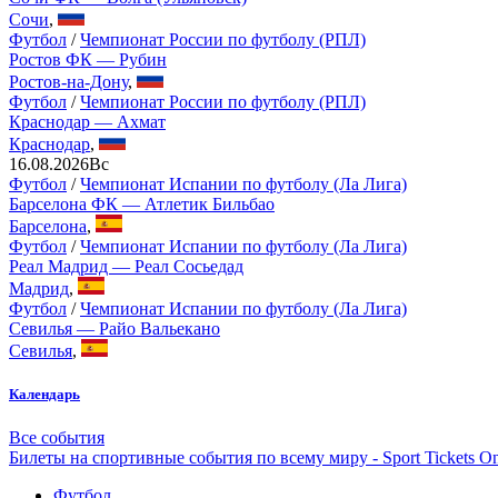
Сочи
,
Футбол
/
Чемпионат России по футболу (РПЛ)
Ростов ФК — Рубин
Ростов-на-Дону
,
Футбол
/
Чемпионат России по футболу (РПЛ)
Краснодар — Ахмат
Краснодар
,
16.08.2026
Вс
Футбол
/
Чемпионат Испании по футболу (Ла Лига)
Барселона ФК — Атлетик Бильбао
Барселона
,
Футбол
/
Чемпионат Испании по футболу (Ла Лига)
Реал Мадрид — Реал Сосьедад
Мадрид
,
Футбол
/
Чемпионат Испании по футболу (Ла Лига)
Севилья — Райо Вальекано
Севилья
,
Календарь
Все события
Билеты на спортивные события по всему миру - Sport Tickets On
Футбол