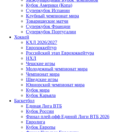
Кубок Америки (Копа)
Суперкубок Испании
Клубный чемпионат мира
Товарищеские матчи
Суперкубок Франции
Суперкубок Португалии
Хоккей
КХЛ 2026/2027
Еврохоккейтур
Российский этап Еврохоккейтура
НХЛ
Чешские игры
Молодежный чемпионат мира
Чемпионат мира
Шведские игры
Юниорский чемпионат мира
Кубок мира
Кубок Карьяла
Баскетбол
Единая Лига ВТБ
Кубок России
Финал плей-офф Единой Лиги ВТБ 2026
Евролига
Кубок Европы