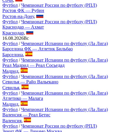
Футбол
/
Чемпионат России по футболу (РПЛ)
Ростов ФК — Рубин
Ростов-на-Дону
,
Футбол
/
Чемпионат России по футболу (РПЛ)
Краснодар — Ахмат
Краснодар
,
16.08.2026
Вс
Футбол
/
Чемпионат Испании по футболу (Ла Лига)
Барселона ФК — Атлетик Бильбао
Барселона
,
Футбол
/
Чемпионат Испании по футболу (Ла Лига)
Реал Мадрид — Реал Сосьедад
Мадрид
,
Футбол
/
Чемпионат Испании по футболу (Ла Лига)
Севилья — Райо Вальекано
Севилья
,
Футбол
/
Чемпионат Испании по футболу (Ла Лига)
Атлетико — Малага
Мадрид
,
Футбол
/
Чемпионат Испании по футболу (Ла Лига)
Валенсия — Реал Бетис
Валенсия
,
Футбол
/
Чемпионат России по футболу (РПЛ)
Зенит ФК — Динамо Москва