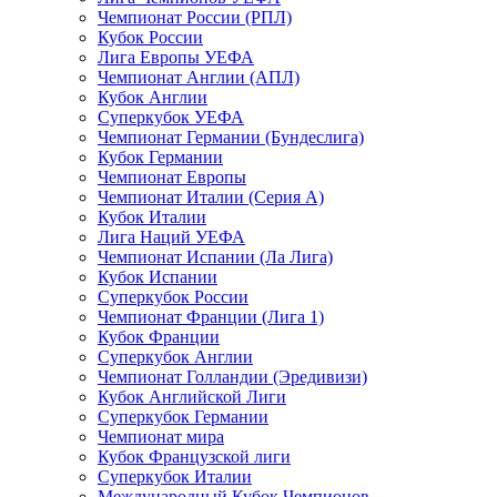
Чемпионат России (РПЛ)
Кубок России
Лига Европы УЕФА
Чемпионат Англии (АПЛ)
Кубок Англии
Суперкубок УЕФА
Чемпионат Германии (Бундеслига)
Кубок Германии
Чемпионат Европы
Чемпионат Италии (Серия А)
Кубок Италии
Лига Наций УЕФА
Чемпионат Испании (Ла Лига)
Кубок Испании
Суперкубок России
Чемпионат Франции (Лига 1)
Кубок Франции
Суперкубок Англии
Чемпионат Голландии (Эредивизи)
Кубок Английской Лиги
Суперкубок Германии
Чемпионат мира
Кубок Французской лиги
Суперкубок Италии
Международный Кубок Чемпионов