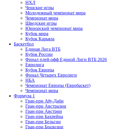
НХЛ
Чешские игры
Молодежный чемпионат мира
Чемпионат мира
Шведские игры
Юниорский чемпионат мира
Кубок мира
Кубок Карьяла
Баскетбол
Единая Лига ВТБ
Кубок России
Финал плей-офф Единой Лиги ВТБ 2026
Евролига
Кубок Европы
Финал Четырех Евролиги
НБА
Чемпионат Европы (Евробаскет)
Чемпионат мира
Формула 1
Гран-при Абу-Даби
Гран-при Австралии
Гран-при Австрии
Гран-при Бахрейна
Гран-при Бельгии
Гран-при Бразилии