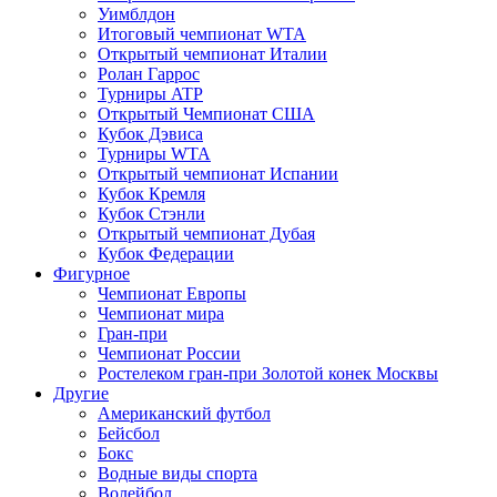
Уимблдон
Итоговый чемпионат WTA
Открытый чемпионат Италии
Ролан Гаррос
Турниры ATP
Открытый Чемпионат США
Кубок Дэвиса
Турниры WTA
Открытый чемпионат Испании
Кубок Кремля
Кубок Стэнли
Открытый чемпионат Дубая
Кубок Федерации
Фигурное
Чемпионат Европы
Чемпионат мира
Гран-при
Чемпионат России
Ростелеком гран-при Золотой конек Москвы
Другие
Американский футбол
Бейсбол
Бокс
Водные виды спорта
Волейбол