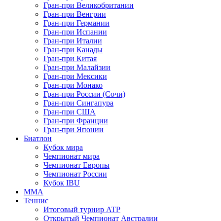
Гран-при Великобритании
Гран-при Венгрии
Гран-при Германии
Гран-при Испании
Гран-при Италии
Гран-при Канады
Гран-при Китая
Гран-при Малайзии
Гран-при Мексики
Гран-при Монако
Гран-при России (Сочи)
Гран-при Сингапура
Гран-при США
Гран-при Франции
Гран-при Японии
Биатлон
Кубок мира
Чемпионат мира
Чемпионат Европы
Чемпионат России
Кубок IBU
MMA
Теннис
Итоговый турнир ATP
Открытый Чемпионат Австралии