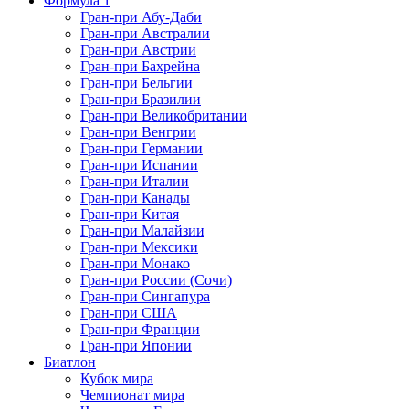
Формула 1
Гран-при Абу-Даби
Гран-при Австралии
Гран-при Австрии
Гран-при Бахрейна
Гран-при Бельгии
Гран-при Бразилии
Гран-при Великобритании
Гран-при Венгрии
Гран-при Германии
Гран-при Испании
Гран-при Италии
Гран-при Канады
Гран-при Китая
Гран-при Малайзии
Гран-при Мексики
Гран-при Монако
Гран-при России (Сочи)
Гран-при Сингапура
Гран-при США
Гран-при Франции
Гран-при Японии
Биатлон
Кубок мира
Чемпионат мира