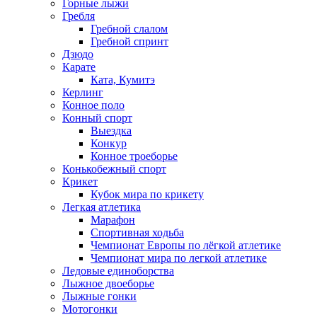
Горные лыжи
Гребля
Гребной слалом
Гребной спринт
Дзюдо
Карате
Ката, Кумитэ
Керлинг
Конное поло
Конный спорт
Выездка
Конкур
Конное троеборье
Конькобежный спорт
Крикет
Кубок мира по крикету
Легкая атлетика
Марафон
Спортивная ходьба
Чемпионат Европы по лёгкой атлетике
Чемпионат мира по легкой атлетике
Ледовые единоборства
Лыжное двоеборье
Лыжные гонки
Мотогонки