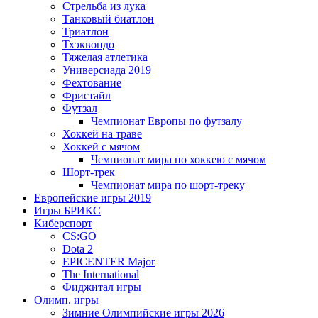
Стрельба из лука
Танковый биатлон
Триатлон
Тхэквондо
Тяжелая атлетика
Универсиада 2019
Фехтование
Фристайл
Футзал
Чемпионат Европы по футзалу
Хоккей на траве
Хоккей с мячом
Чемпионат мира по хоккею с мячом
Шорт-трек
Чемпионат мира по шорт-треку
Европейские игры 2019
Игры БРИКС
Киберспорт
CS:GO
Dota 2
EPICENTER Major
The International
Фиджитал игры
Олимп. игры
Зимние Олимпийские игры 2026