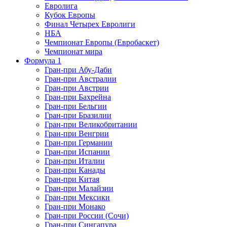
Евролига
Кубок Европы
Финал Четырех Евролиги
НБА
Чемпионат Европы (Евробаскет)
Чемпионат мира
Формула 1
Гран-при Абу-Даби
Гран-при Австралии
Гран-при Австрии
Гран-при Бахрейна
Гран-при Бельгии
Гран-при Бразилии
Гран-при Великобритании
Гран-при Венгрии
Гран-при Германии
Гран-при Испании
Гран-при Италии
Гран-при Канады
Гран-при Китая
Гран-при Малайзии
Гран-при Мексики
Гран-при Монако
Гран-при России (Сочи)
Гран-при Сингапура