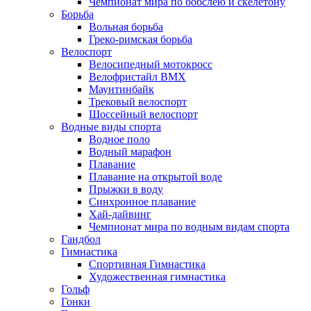
Чемпионат мира по бобслею и скелетону
Борьба
Вольная борьба
Греко-римская борьба
Велоспорт
Велосипедный мотокросс
Велофристайл BMX
Маунтинбайк
Трековый велоспорт
Шоссейный велоспорт
Водные виды спорта
Водное поло
Водный марафон
Плавание
Плавание на открытой воде
Прыжки в воду
Синхронное плавание
Хай-дайвинг
Чемпионат мира по водным видам спорта
Гандбол
Гимнастика
Спортивная Гимнастика
Художественная гимнастика
Гольф
Гонки