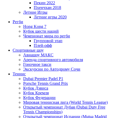
Пекин 2022
Пхенчхан 2018
Летние Игры
Летние игры 2020
Регби
Hong Kong 7
Кубок шести наций
Чемпионат мира по регби
Групповой этап
Плей-офф
Спортивные шоу
Авиашоу МАКС
Аренда спортивного автомобиля
Гоночное такси
Экскурсии по Автодрому Сочи
Теннис
Dubai Premier Padel P1
Porsche Tennis Grand Prix
Кубок Дэвиса
Кубок Кремля
Кубок Федерации
Мировая теннисная лига (World Tennis League)
Открытый чемпионат Дубая (Dubai Duty Free
Tennis Championships)
Открытый чемпионат Испании (Mutua Madrid