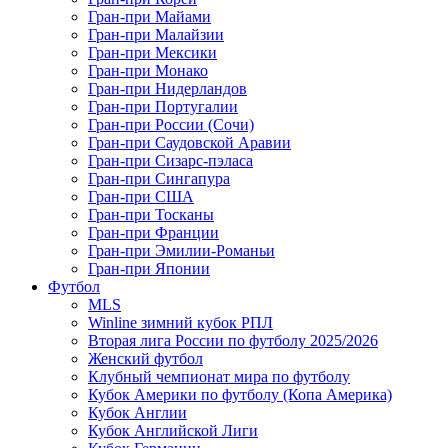
Гран-при Майами
Гран-при Малайзии
Гран-при Мексики
Гран-при Монако
Гран-при Нидерландов
Гран-при Португалии
Гран-при России (Сочи)
Гран-при Саудовской Аравии
Гран-при Сизарс-пэласа
Гран-при Сингапура
Гран-при США
Гран-при Тосканы
Гран-при Франции
Гран-при Эмилии-Романьи
Гран-при Японии
Футбол
MLS
Winline зимний кубок РПЛ
Вторая лига России по футболу 2025/2026
Женский футбол
Клубный чемпионат мира по футболу
Кубок Америки по футболу (Копа Америка)
Кубок Англии
Кубок Английской Лиги