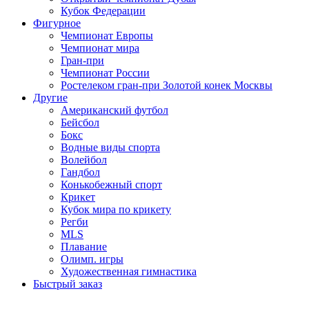
Кубок Федерации
Фигурное
Чемпионат Европы
Чемпионат мира
Гран-при
Чемпионат России
Ростелеком гран-при Золотой конек Москвы
Другие
Американский футбол
Бейсбол
Бокс
Водные виды спорта
Волейбол
Гандбол
Конькобежный спорт
Крикет
Кубок мира по крикету
Регби
MLS
Плавание
Олимп. игры
Художественная гимнастика
Быстрый заказ