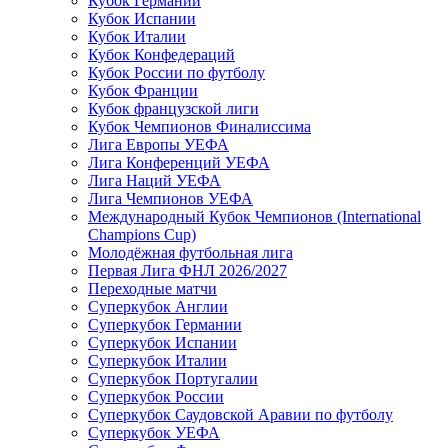
Кубок Германии
Кубок Испании
Кубок Италии
Кубок Конфедераций
Кубок России по футболу
Кубок Франции
Кубок французской лиги
Кубок Чемпионов Финалиссима
Лига Европы УЕФА
Лига Конференций УЕФА
Лига Наций УЕФА
Лига Чемпионов УЕФА
Международный Кубок Чемпионов (International
Champions Cup)
Молодёжная футбольная лига
Первая Лига ФНЛ 2026/2027
Переходные матчи
Суперкубок Англии
Суперкубок Германии
Суперкубок Испании
Суперкубок Италии
Суперкубок Португалии
Суперкубок России
Суперкубок Саудовской Аравии по футболу
Суперкубок УЕФА