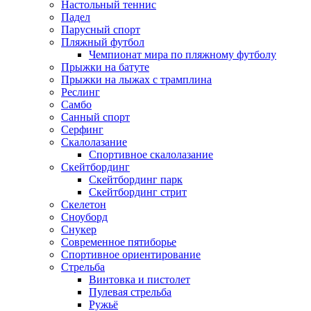
Настольный теннис
Падел
Парусный спорт
Пляжный футбол
Чемпионат мира по пляжному футболу
Прыжки на батуте
Прыжки на лыжах с трамплина
Реслинг
Самбо
Санный спорт
Серфинг
Скалолазание
Спортивное скалолазание
Скейтбординг
Скейтбординг парк
Скейтбординг стрит
Скелетон
Сноуборд
Снукер
Современное пятиборье
Спортивное ориентирование
Стрельба
Винтовка и пистолет
Пулевая стрельба
Ружьё