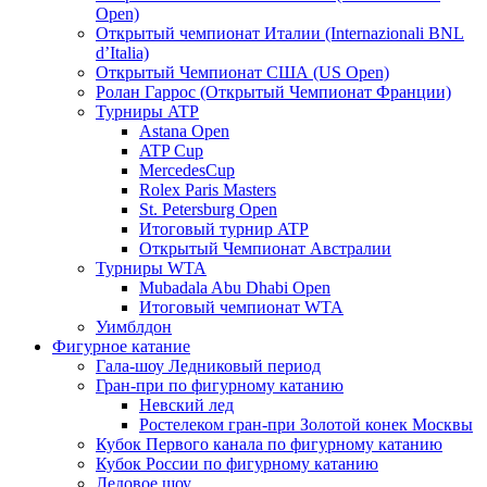
Open)
Открытый чемпионат Италии (Internazionali BNL
d’Italia)
Открытый Чемпионат США (US Open)
Ролан Гаррос (Открытый Чемпионат Франции)
Турниры ATP
Astana Open
ATP Cup
MercedesCup
Rolex Paris Masters
St. Petersburg Open
Итоговый турнир ATP
Открытый Чемпионат Австралии
Турниры WTA
Mubadala Abu Dhabi Open
Итоговый чемпионат WTA
Уимблдон
Фигурное катание
Гала-шоу Ледниковый период
Гран-при по фигурному катанию
Невский лед
Ростелеком гран-при Золотой конек Москвы
Кубок Первого канала по фигурному катанию
Кубок России по фигурному катанию
Ледовое шоу