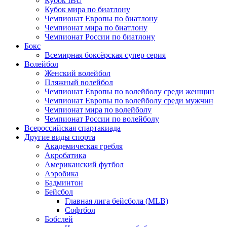
Кубок IBU
Кубок мира по биатлону
Чемпионат Европы по биатлону
Чемпионат мира по биатлону
Чемпионат России по биатлону
Бокс
Всемирная боксёрская супер серия
Волейбол
Женский волейбол
Пляжный волейбол
Чемпионат Европы по волейболу среди женщин
Чемпионат Европы по волейболу среди мужчин
Чемпионат мира по волейболу
Чемпионат России по волейболу
Всероссийская спартакиада
Другие виды спорта
Академическая гребля
Акробатика
Американский футбол
Аэробика
Бадминтон
Бейсбол
Главная лига бейсбола (MLB)
Софтбол
Бобслей