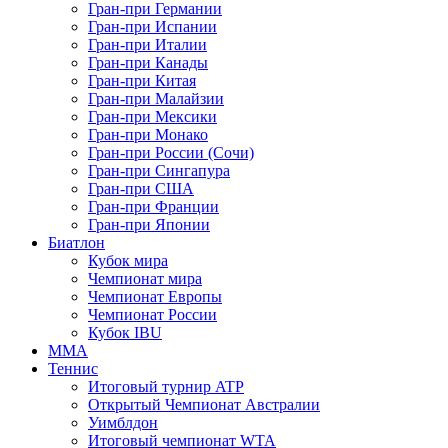
Гран-при Германии
Гран-при Испании
Гран-при Италии
Гран-при Канады
Гран-при Китая
Гран-при Малайзии
Гран-при Мексики
Гран-при Монако
Гран-при России (Сочи)
Гран-при Сингапура
Гран-при США
Гран-при Франции
Гран-при Японии
Биатлон
Кубок мира
Чемпионат мира
Чемпионат Европы
Чемпионат России
Кубок IBU
MMA
Теннис
Итоговый турнир ATP
Открытый Чемпионат Австралии
Уимблдон
Итоговый чемпионат WTA