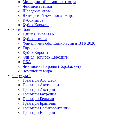
Молодежный чемпионат мира
Чемпионат мира
Шведские игры
Юниорский чемпионат мира
Кубок мира
Кубок Карьяла
Баскетбол
Единая Лига ВТБ
Кубок России
Финал плей-офф Единой Лиги ВТБ 2026
Евролига
Кубок Европы
Финал Четырех Евролиги
НБА
Чемпионат Европы (Евробаскет)
Чемпионат мира
Формула 1
Гран-при Абу-Даби
Гран-при Австралии
Гран-при Австрии
Гран-при Бахрейна
Гран-при Бельгии
Гран-при Бразилии
Гран-при Великобритании
Гран-при Венгрии