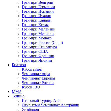
Гран-при Венгрии
Гран-при Германии
Гран-при Испании
Гран-при Италии
Гран-при Канады
Гран-при Китая
Гран-при Малайзии
Гран-при Мексики
Гран-при Монако
Гран-при России (Сочи)
Гран-при Сингапура
Гран-при США
Гран-при Франции
Гран-при Японии
Биатлон
Кубок мира
Чемпионат мира
Чемпионат Европы
Чемпионат России
Кубок IBU
MMA
Теннис
Итоговый турнир ATP
Открытый Чемпионат Австралии
Уимблдон