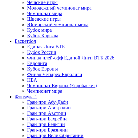
Чешские игры
Молодежный чемпионат мира
Чемпионат мира
Шведские игры
Юниорский чемпионат мира
Кубок мира
Кубок Карьяла
Баскетбол
Единая Лига ВТБ
Кубок России
Финал плей-офф Единой Лиги ВТБ 2026
Евролига
Кубок Европы
Финал Четырех Евролиги
НБА
Чемпионат Европы (Евробаскет)
Чемпионат мира
Формула 1
Гран-при Абу-Даби
Гран-при Австралии
Гран-при Австрии
Гран-при Бахрейна
Гран-при Бельгии
Гран-при Бразилии
Гран-при Великобритании